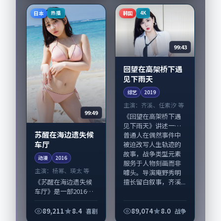
的咬合，赵丽颖、咏
完成制作协同，2025-
梅与配角群戏并重。
日本
韩国
热播
4K
07-23纳入...
影片2020年面世后...
99:43
回望在高架桥下遇
见下雨天
综艺
2019
主演：
齐溪、任素汐 等
99:49
《回望在高架桥下遇
见下雨天》讲述一群
苏醒在海边遗失候
普通人在偶然事件中
车厅
被迫改写人生轨迹的
故事，战争类型元素
动漫
2016
服务于人物刻画而非
主演：
杨幂、瑛太 等
噱头。导演庵野秀明
擅长留白叙事，齐溪...
《苏醒在海边遗失候
车厅》是一部2016年
前后推出的喜剧类动
漫，由庵野秀明执
89,211
8.4
89,074
8.0
喜剧
战争
导，杨幂、瑛太，裴