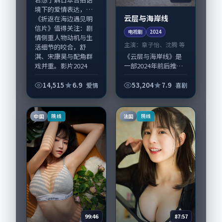
境下的爱情表达，
云层与海岸线
《折返在海边遇见明
信片》值得关注：剧
电视剧
2024
情侧重人物动机与生
主演：
章子怡、沈腾 等
活细节的咬合，舒
《云层与海岸线》是
淇、宋康昊与配角群
一部2024年前后推出
戏并重。影片2024
的喜剧类电视剧，由
年...
贾樟柯执导，章子
14,515
6.9
53,204
7.9
爱情
喜剧
怡、沈腾，桂纶镁、
咏梅等演员亦参与重
要戏份。故事围绕当
中国
法国
院线
院线
代都市中的抉择与...
99:46
87:57