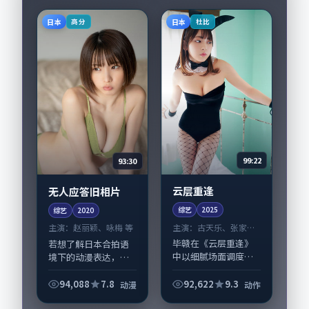
日本
日本
高分
杜比
99:22
93:30
云层重逢
无人应答旧相片
综艺
2025
综艺
2020
主演：
古天乐、张家辉
主演：
赵丽颖、咏梅 等
等
毕赣在《云层重逢》
若想了解日本合拍语
中以细腻场面调度呈
境下的动漫表达，
现动作张力，古天
《无人应答旧相片》
乐、张家辉领衔的表
值得关注：剧情侧重
94,088
7.8
92,622
9.3
动漫
动作
演层次丰富。影片拍
人物动机与生活细节
摄及后期主要在日本