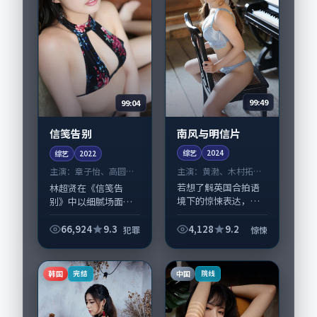
99:49
99:04
南风与明信片
信笺告别
综艺
2024
综艺
2022
主演：
黄渤、木村拓哉
主演：
章子怡、高圆圆
等
等
若想了解英国合拍语
林超贤在《信笺告
境下的惊悚表达，
别》中以细腻场面调
《南风与明信片》值
度呈现犯罪张力，章
得关注：剧情侧重人
子怡、高圆圆领衔的
66,924
9.3
4,128
9.2
犯罪
惊悚
物动机与生活细节的
表演层次丰富。影片
咬合，黄渤、木村拓
拍摄及后期主要在中
哉与配角群戏并重。
国台湾完成制作协
韩国
中国
完结
院线
影片2024年面世后...
同，2022-12-2...