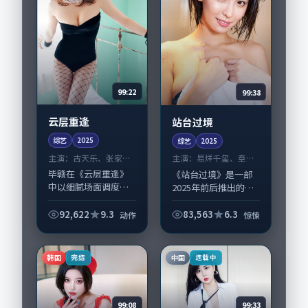
99:22
99:38
云层重逢
站台过境
综艺
2025
综艺
2025
主演：
古天乐、张家辉
主演：
易烊千玺、章子
等
怡 等
毕赣在《云层重逢》
《站台过境》是一部
中以细腻场面调度呈
2025年前后推出的惊
现动作张力，古天
悚类综艺，由曾国祥
乐、张家辉领衔的表
执导，易烊千玺、章
92,622
9.3
83,563
6.3
动作
惊悚
演层次丰富。影片拍
子怡，胡歌、陶虹等
摄及后期主要在日本
演员亦参与重要戏
完成制作协同，2025-
份。故事围绕当代都
韩国
中国
完结
连载中
07-23纳入...
市中的抉择与救赎...
99:08
99:33