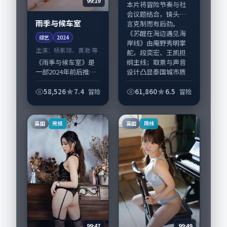
99:19
本片将冒险节奏与社
会议题结合，镜头语
雨季与候车室
言克制而有后劲。
《苏醒在海边遇见海
综艺
2024
岸线》由庵野秀明掌
主演：
杨紫琼、黄渤 等
舵，段奕宏、王凯担
《雨季与候车室》是
纲主线；取景与声音
一部2024年前后推出
设计凸显泰国城市质
的冒险类综艺，由洪
感...
尚秀执导，杨紫琼、
58,526
7.4
61,860
6.5
冒险
冒险
黄渤，妻夫木聪、宋
康昊等演员亦参与重
要戏份。故事围绕当
英国
英国
完结
院线
代都市中的抉择...
99:49
99:47