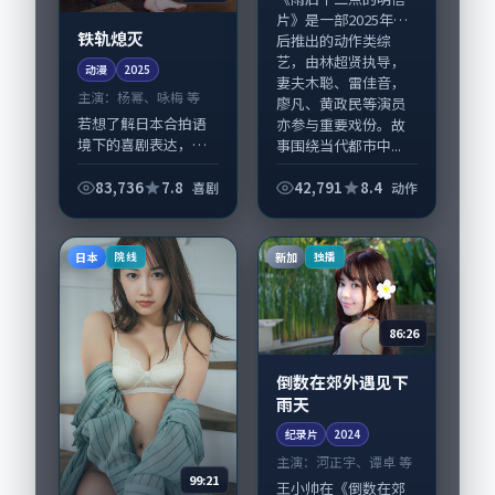
片》是一部2025年前
铁轨熄灭
后推出的动作类综
艺，由林超贤执导，
动漫
2025
妻夫木聪、雷佳音，
主演：
杨幂、咏梅 等
廖凡、黄政民等演员
若想了解日本合拍语
亦参与重要戏份。故
境下的喜剧表达，
事围绕当代都市中...
《铁轨熄灭》值得关
注：剧情侧重人物动
83,736
7.8
42,791
8.4
喜剧
动作
机与生活细节的咬
合，杨幂、咏梅与配
角群戏并重。影片
日本
新加
院线
独播
2025年面世后在影迷
圈...
86:26
倒数在郊外遇见下
雨天
纪录片
2024
主演：
河正宇、谭卓 等
99:21
王小帅在《倒数在郊