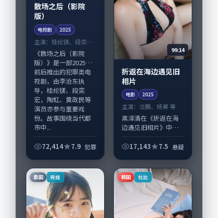
散场之后（影院
版）
电视剧
2025
主演：
桂纶镁、段奕宏
99:14
等
《散场之后（影院
版）》是一部2025年
折返在海边遇见旧
前后推出的犯罪类电
相片
视剧，由李沧东执
导，桂纶镁、段奕
电影
2025
宏，陶虹、黄政民等
主演：
沈腾、杨幂 等
演员亦参与重要戏
份。故事围绕当代都
黑泽清在《折返在海
市中...
边遇见旧相片》中以
细腻场面调度呈现悬
疑张力，沈腾、杨幂
72,414
7.9
17,143
7.5
犯罪
悬疑
领衔的表演层次丰
富。影片拍摄及后期
主要在泰国完成制作
泰国
韩国
完结
杜比
协同，2025-11...