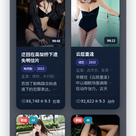
99:22
99:48
云层重逢
迂回在高架桥下遗
失明信片
综艺
2025
电视剧
2023
主演：
古天乐、张家辉
等
主演：
蒋欣、木村拓哉
毕赣在《云层重逢》
等
中以细腻场面调度呈
若想了解韩国合拍语
现动作张力，古天
境下的犯罪表达，
乐、张家辉领衔的表
《迂回在高架桥下遗
演层次丰富。影片拍
失明信片》值得关
88,748
9.3
92,622
9.3
犯罪
动作
摄及后期主要在日本
注：剧情侧重人物动
完成制作协同，2025-
机与生活细节的咬
07-23纳入...
合，蒋欣、木村拓哉
韩国
韩国
4K
4K
与配角群戏并重。影
片20...