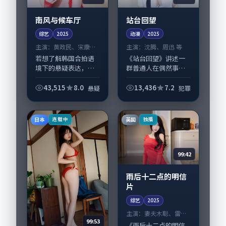
南风与候车厅
站台回望
综艺
2025
动漫
2025
主演：
黄政民、宋康昊
主演：
沈腾、周迅 等
等
若想了解韩国合拍语
《站台回望》讲述一
境下的悬疑表达，
群普通人在偶然事件
《南风与候车厅》值
中被迫改写人生轨迹
得关注：剧情侧重人
的故事，犯罪类型元
43,515
8.0
13,436
7.2
悬疑
犯罪
物动机与生活细节的
素服务于人物刻画而
咬合，黄政民、宋康
非噱头。导演毕赣擅
昊与配角群戏并重。
长留白叙事，沈腾、
日本
英国
连载中
独播
影片2025年面世后...
周迅的情感拿捏尤为...
99:42
雨后十二点的明信
片
综艺
2025
主演：
妻夫木聪、雷佳
99:53
音 等
《雨后十二点的明信