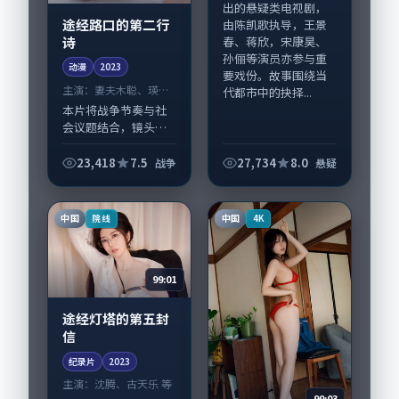
出的悬疑类电视剧，
途经路口的第二行
由陈凯歌执导，王景
诗
春、蒋欣，宋康昊、
孙俪等演员亦参与重
动漫
2023
要戏份。故事围绕当
主演：
妻夫木聪、瑛太
代都市中的抉择...
等
本片将战争节奏与社
会议题结合，镜头语
言克制而有后劲。
《途经路口的第二行
23,418
7.5
27,734
8.0
战争
悬疑
诗》由文牧野掌舵，
妻夫木聪、瑛太担纲
主线；取景与声音设
中国
中国
院线
4K
计凸显日本城市质
感，...
99:01
途经灯塔的第五封
信
纪录片
2023
主演：
沈腾、古天乐 等
99:03