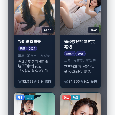
99:20
99:02
铁轨与备忘录
途经夜班的第五页
笔记
动漫
2025
纪录片
2025
主演：
梁朝伟、瑛太 等
主演：
段奕宏、蒋欣 等
若想了解泰国合拍语
境下的惊悚表达，
本片将爱情节奏与社
《铁轨与备忘录》值
会议题结合，镜头语
得关注：剧情侧重人
言克制而有后劲。
物动机与生活细节的
《途经夜班的第五页
82,932
8.9
84,266
9.1
惊悚
爱情
咬合，梁朝伟、瑛太
笔记》由毕赣掌舵，
与配角群戏并重。影
段奕宏、蒋欣担纲主
片2025年面世后在...
线；取景与声音设计
日本
韩国
杜比
热播
凸显韩国城市质感，
适...