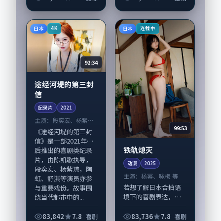
注：剧情侧重人物动
笔记》由毕赣掌舵，
机与生活细节的咬
段奕宏、蒋欣担纲主
合，蒋欣、木村拓哉
线；取景与声音设计
日本
日本
4K
连载中
与配角群戏并重。影
凸显韩国城市质感，
片20...
适...
92:34
途经河堤的第三封
信
纪录片
2021
主演：
段奕宏、杨紫琼
99:53
等
《途经河堤的第三封
信》是一部2021年前
铁轨熄灭
后推出的喜剧类纪录
片，由陈凯歌执导，
动漫
2025
段奕宏、杨紫琼，陶
主演：
杨幂、咏梅 等
虹、舒淇等演员亦参
若想了解日本合拍语
与重要戏份。故事围
境下的喜剧表达，
绕当代都市中的...
《铁轨熄灭》值得关
注：剧情侧重人物动
83,842
7.8
83,736
7.8
喜剧
喜剧