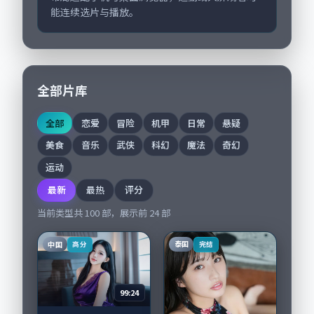
能连续选片与播放。
全部片库
全部
恋爱
冒险
机甲
日常
悬疑
美食
音乐
武侠
科幻
魔法
奇幻
运动
最新
最热
评分
当前类型共
100
部，展示前
24
部
中国
泰国
高分
完结
99:24