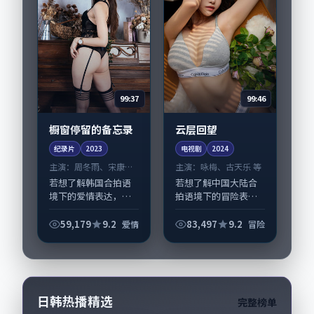
99:37
99:46
橱窗停留的备忘录
云层回望
纪录片
2023
电视剧
2024
主演：
周冬雨、宋康昊
主演：
咏梅、古天乐 等
等
若想了解韩国合拍语
若想了解中国大陆合
境下的爱情表达，
拍语境下的冒险表
《橱窗停留的备忘
达，《云层回望》值
录》值得关注：剧情
得关注：剧情侧重人
59,179
9.2
83,497
9.2
爱情
冒险
侧重人物动机与生活
物动机与生活细节的
细节的咬合，周冬
咬合，咏梅、古天乐
雨、宋康昊与配角群
与配角群戏并重。影
戏并重。影片2023年
片2024年面世后在...
面...
日韩热播精选
完整榜单