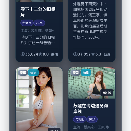
外遇见下雨天》中以
零下十三分的旧相
细腻场面调度呈现动
片
漫张力，河正宇、谭
卓领衔的表演层次丰
纪录片
2025
富。影片拍摄及后期
主演：
裴斗娜、梁朝伟
主要在新加坡完成制
等
作协同，2024-...
《零下十三分的旧相
片》讲述一群普通人
在偶然事件中被迫改
写人生轨迹的故事，
35,024
8.0
37,997
6.3
爱情
动漫
爱情类型元素服务于
人物刻画而非噱头。
导演贾樟柯擅长留白
泰国
泰国
杜比
独播
叙事，裴斗娜、梁朝...
90:20
苏醒在海边遇见海
岸线
电视剧
2024
主演：
段奕宏、王凯 等