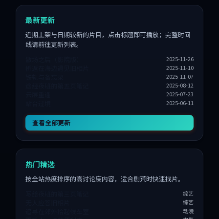
最新更新
近期上架与日期较新的片目，点击标题即可播放；完整时间
线请前往更新列表。
散场之后（影院版）
2025-11-26
折返在海边遇见旧相片
2025-11-10
铁轨与备忘录
2025-11-07
途经夜班的第五页笔记
2025-08-12
云层重逢
2025-07-23
站台过境
2025-06-11
查看全部更新
热门精选
按全站热度排序的高讨论度内容，适合剧荒时快速找片。
写给夜班的第三页笔记
综艺
无人应答旧相片
综艺
追寻在郊外拾起候车室
动漫