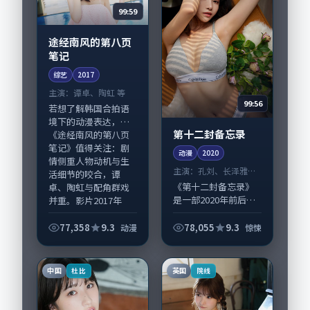
99:59
途经南风的第八页
笔记
综艺
2017
主演：
谭卓、陶虹 等
99:56
若想了解韩国合拍语
境下的动漫表达，
第十二封备忘录
《途经南风的第八页
笔记》值得关注：剧
动漫
2020
情侧重人物动机与生
主演：
孔刘、长泽雅美
活细节的咬合，谭
等
《第十二封备忘录》
卓、陶虹与配角群戏
是一部2020年前后推
并重。影片2017年
出的惊悚类动漫，由
面...
陈凯歌执导，孔刘、
77,358
9.3
78,055
9.3
动漫
惊悚
长泽雅美，古天乐、
章子怡等演员亦参与
重要戏份。故事围绕
中国
英国
杜比
院线
当代都市中的抉...