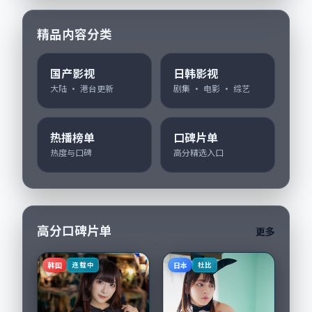
精品内容分类
国产影视
日韩影视
大陆 · 港台更新
剧集 · 电影 · 综艺
热播榜单
口碑片单
热度与口碑
高分精选入口
高分口碑片单
更多
韩国
日本
连载中
杜比