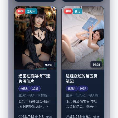
斗娜、宋康昊等演员
亦参与重要戏份。故
韩国
韩国
连载中
杜比
事围绕当代都市中...
99:48
99:02
迂回在高架桥下遗
途经夜班的第五页
失明信片
笔记
电视剧
2023
纪录片
2025
主演：
蒋欣、木村拓哉
主演：
段奕宏、蒋欣 等
等
若想了解韩国合拍语
本片将爱情节奏与社
境下的犯罪表达，
会议题结合，镜头语
《迂回在高架桥下遗
言克制而有后劲。
失明信片》值得关
《途经夜班的第五页
88,748
9.3
84,266
9.1
犯罪
爱情