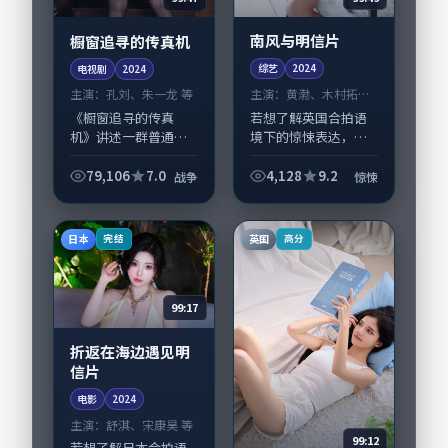
南风与明信片
橱窗追寻的传真机
综艺
2024
电视剧
2024
主演：
黄渤、木村拓哉
主演：
孔刘、朱一龙 等
等
若想了解英国合拍语
《橱窗追寻的传真
境下的惊悚表达，
机》讲述一群普通人
《南风与明信片》值
在偶然事件中被迫改
得关注：剧情侧重人
写人生轨迹的故事，
79,106
7.0
4,128
9.2
战争
惊悚
物动机与生活细节的
战争类型元素服务于
咬合，黄渤、木村拓
人物刻画而非噱头。
哉与配角群戏并重。
导演韦斯·安德森擅
日本
英国
完结
高分
影片2024年面世后...
长留白叙事，孔刘、
朱...
99:17
折返在海边遇见明
信片
电影
2024
主演：
舒淇、宋康昊 等
99:12
若想了解日本合拍语