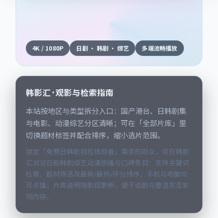
4K / 1080P
日剧 · 韩剧 · 综艺
多端流畅播放
韩影汇 · 观影与检索指南
本站按地区与类型拆分入口：国产港台、日韩剧集
与电影、动漫综艺分区清晰；可在「全部片库」里
切换题材标签并配合排序，缩小选片范围。
锁定「免费日韩影视在线观看」需求的观众，可在韩影
汇浏览日剧韩剧综艺动漫热播与口碑条目：支持关键词
检索、题材筛选及最新/最热/评分排序，手机与电脑均
可点播；片库说明随剧目更新，便于追剧与重温东亚影
视内容。