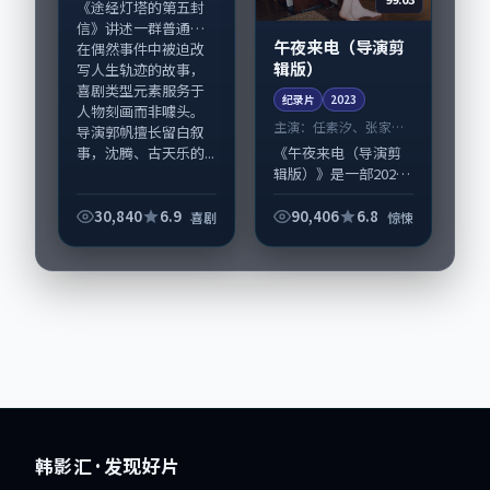
《途经灯塔的第五封
信》讲述一群普通人
午夜来电（导演剪
在偶然事件中被迫改
辑版）
写人生轨迹的故事，
喜剧类型元素服务于
纪录片
2023
人物刻画而非噱头。
主演：
任素汐、张家辉
导演郭帆擅长留白叙
等
事，沈腾、古天乐的...
《午夜来电（导演剪
辑版）》是一部2023
年前后推出的惊悚类
纪录片，由陈凯歌执
30,840
6.9
90,406
6.8
喜剧
惊悚
导，任素汐、张家
辉，松坂桃李、宋康
昊等演员亦参与重要
戏份。故事围绕当...
韩影汇
· 发现好片