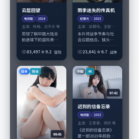
云层回望
雨季迷失的传真机
电视剧
2024
纪录片
2023
主演：
咏梅、古天乐 等
主演：
梁朝伟、全智贤
等
若想了解中国大陆合
本片将战争节奏与社
拍语境下的冒险表
会议题结合，镜头语
达，《云层回望》值
言克制而有后劲。
得关注：剧情侧重人
《雨季迷失的传真
83,497
9.2
23,641
6.7
冒险
战争
物动机与生活细节的
机》由韦斯·安德森
咬合，咏梅、古天乐
掌舵，梁朝伟、全智
与配角群戏并重。影
贤担纲主线；取景与
日本
中国
院线
4K
片2024年面世后在...
声音设计凸显法国城
市质...
97:41
迟到的信备忘录
电视剧
2023
主演：
王景春、蒋欣 等
《迟到的信备忘录》
99:45
是一部2023年前后推